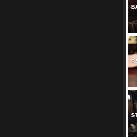
B
R
S