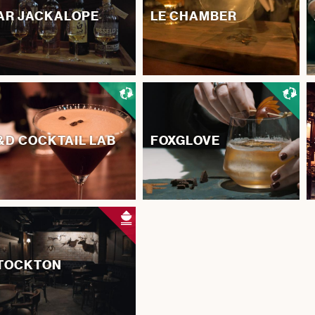
AR JACKALOPE
LE CHAMBER
&D COCKTAIL LAB
FOXGLOVE
TOCKTON