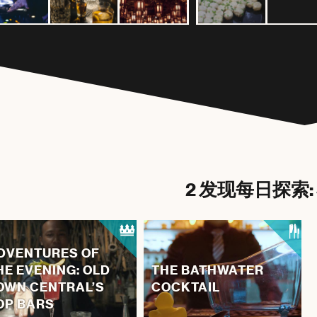
2 发现每日探索: 
DVENTURES OF
HE EVENING: OLD
THE BATHWATER
OWN CENTRAL’S
COCKTAIL
OP BARS