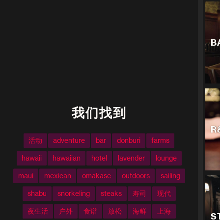
B
我们找到
R
活动
adventure
bar
donburi
farms
hawaii
hawaiian
hotel
lavender
lounge
maui
mexican
omakase
outdoors
sailing
shabu
snorkeling
steaks
寿司
现代
夜生活
户外
食谱
放松
海鲜
上海
S