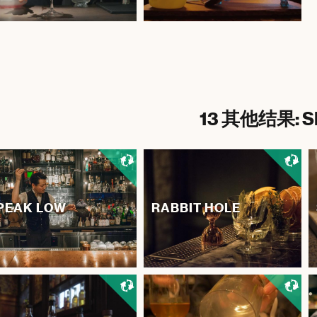
13 其他结果: S
PEAK LOW
RABBIT HOLE