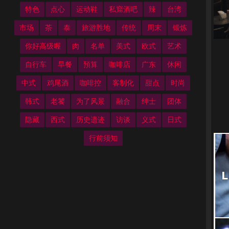
特色
点心
运动鞋
私窟酒吧
辣
台湾
市场
茶
泰
旅游胜地
传统
周末
锻炼
你好高级喔
肉
名单
美式
欧式
艺术
自行车
早餐
預算
咖啡店
广东
休闲
中式
鸡尾酒
咖啡控
客制化
甜点
时尚
韩式
老饕
为了风景
融合
绅士
团体
隐藏
西式
历史遗迹
访谈
义式
日式
行前须知
L