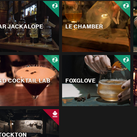
AR JACKALOPE
LE CHAMBER
&D COCKTAIL LAB
FOXGLOVE
TOCKTON