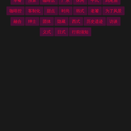
早餐
預算
咖啡店
广东
休闲
中式
鸡尾酒
咖啡控
客制化
甜点
时尚
韩式
老饕
为了风景
融合
绅士
团体
隐藏
西式
历史遗迹
访谈
义式
日式
行前须知