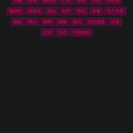
早餐
預算
咖啡店
广东
休闲
中式
鸡尾酒
咖啡控
客制化
甜点
时尚
韩式
老饕
为了风景
融合
绅士
团体
隐藏
西式
历史遗迹
访谈
义式
日式
行前须知