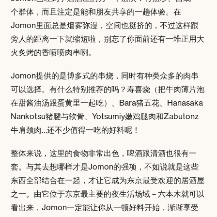
个群体，而且注定是能和朋友共享的一趟体验。在
Jomon里面总是烟雾弥漫，空间也挺挤的，不过这样跟
旁人的距离一下就缩短啦，别忘了你面前还有一堆正用大
火炙烤的香喷喷肉串咧。
Jomon提供的是博多式的串烧，同时有种类众多的肉串
可以选择。有什么特别推荐的吗？寿喜烧（把牛肉薄片泡
在甜酱油汤跟蛋黄里一起吃）、Bara猪五花、Hanasaka
Nankotsu猪腱与软骨、Yotsumiy嫩鸡腿肉和Zabutonz
牛肩颈肉…还不少值得一吃的好料呢！
整体来说，这里的食物非常出色，啤酒跟清酒也很有一
套。与其去想哪样才是Jomon的强项，不如说就是这些
东西全部结合在一起，才让它成为东京最受欢迎的居酒屋
之一。由它位于东京最主要的夜生活场域－六本木就可以
看出来，Jomon一定能让你从一顿好料开始，渐渐享受