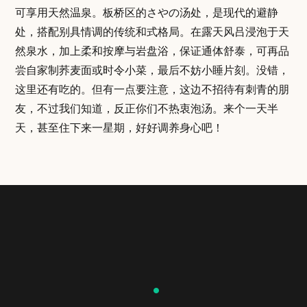
可享用天然温泉。板桥区的さやの汤处，是现代的避静
处，搭配别具情调的传统和式格局。在露天风吕浸泡于天
然泉水，加上柔和按摩与岩盘浴，保证通体舒泰，可再品
尝自家制荞麦面或时令小菜，最后不妨小睡片刻。没错，
这里还有吃的。但有一点要注意，这边不招待有刺青的朋
友，不过我们知道，反正你们不热衷泡汤。来个一天半
天，甚至住下来一星期，好好调养身心吧！