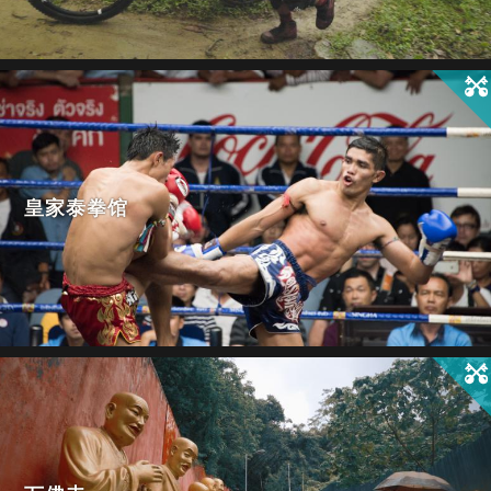
皇家泰拳馆