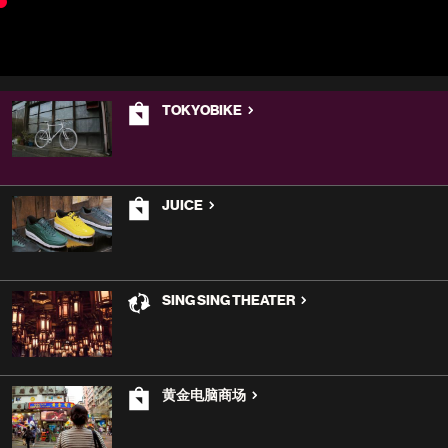
TOKYOBIKE
JUICE
SING SING THEATER
黄金电脑商场