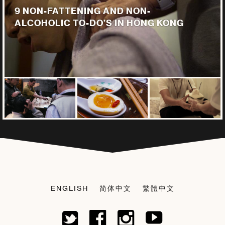
9 NON-FATTENING AND NON-
ALCOHOLIC TO-DO’S IN HONG KONG
ENGLISH
简体中文
繁體中文