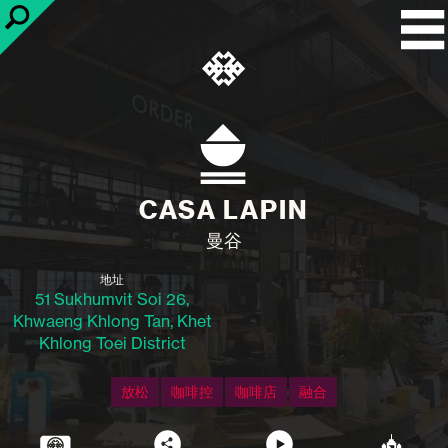
CASA LAPIN
曼谷
地址
51 Sukhumvit Soi 26,
Khwaeng Khlong Tan, Khet
Khlong Toei District
放松
咖啡控
咖啡店
融合