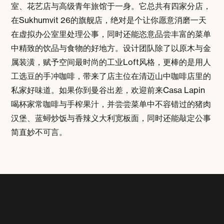
室、花艺店与高级青年旅馆于一身。它总共有四家分店，
在Sukhumvit 26的旗舰店，绝对是个让你愿意消磨一天
在虚拟办公室里处理公事，同时还能恣意品尝丰富的菜单
中精致的饮品与食物的好地方。设计团队除了以原木与金
属装潢，赋予空间最时尚的工业Loft风格，更棒的是用人
工选豆的手冲咖啡，带来了店主位在清迈山中咖啡店里的
私家好味道。如果你到曼谷出差，欢迎前来Casa Lapin
喝杯家常咖啡与手榨果汁，并尝尝菜单中不容错过的猪肉
汉堡、蓝蟳炒饭与香辣义大利宽板面，同时还能敲定公事
简直妙不可言
。